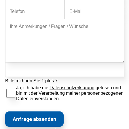
Bitte rechnen Sie 1 plus 7.
Full Service Agentur
Ja, ich habe die
Datenschutzerklärung
gelesen und
bin mit der Verarbeitung meiner personenbezogenen
Flexible Eventmanager
Eventmanagement
Daten einverstanden.
Locations
Wir planen Ihr Event
Marketing
Eventausstattung
Anfrage absenden
Corporate Events
Events & Marketing
Referenzen
Technik