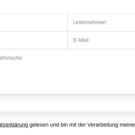
Personal
Kinder E
Roboter
Weihnach
Familien
DJ Book
tzerklärung
gelesen und bin mit der Verarbeitung mei