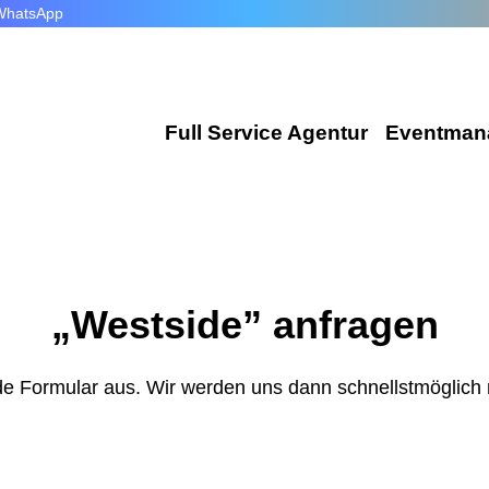
WhatsApp
Full Service Agentur
Eventman
Flexible Eventmanager
Wir plan
Locations
Corporat
„Westside” anfragen
Eventausstattung
Exhibiti
Technik
Incentiv
nde Formular aus. Wir werden uns dann schnellstmöglich 
Catering
Public E
Dekoration
Hochzeit