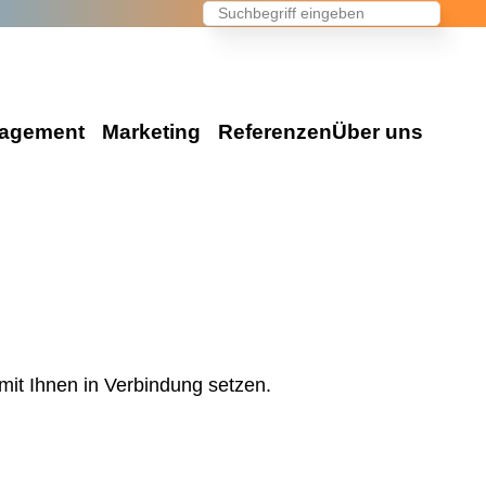
agement
Marketing
Referenzen
Über uns
Events & Marketing
en Ihr Event
Die Agentur
Eventmarketing
e Events
Wir über uns
Promotion
on Events
Unser Team
Videoproduktion
es
Konzeption
mit Ihnen in Verbindung setzen.
Public Relations
vents
Standorte
Advertising
Kontakt / Anfrage