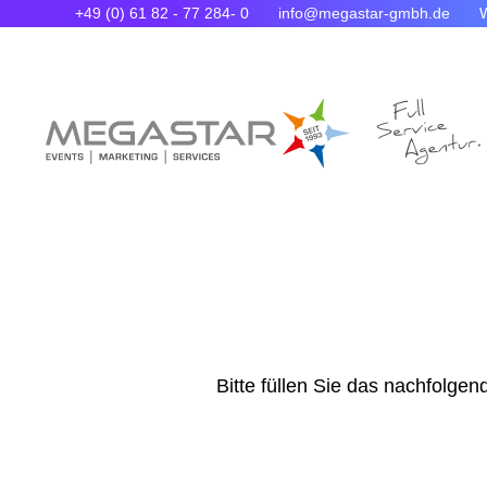
+49 (0) 61 82 - 77 284- 0
info@megastar-gmbh.de
Bitte füllen Sie das nachfolge