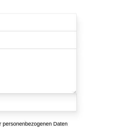
Internetmarketing
vents
Stellenangebote
LED Outdoor Werbung
tsfeier
Richtungsweisend
Plakatwerbung
feiern
Newsletter
ing
AGB
ner personenbezogenen Daten