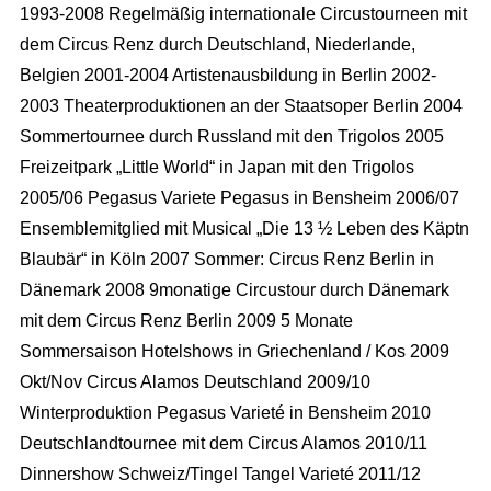
1993-2008 Regelmäßig internationale Circustourneen mit
dem Circus Renz durch Deutschland, Niederlande,
Belgien 2001-2004 Artistenausbildung in Berlin 2002-
2003 Theaterproduktionen an der Staatsoper Berlin 2004
Sommertournee durch Russland mit den Trigolos 2005
Freizeitpark „Little World“ in Japan mit den Trigolos
2005/06 Pegasus Variete Pegasus in Bensheim 2006/07
Ensemblemitglied mit Musical „Die 13 ½ Leben des Käptn
Blaubär“ in Köln 2007 Sommer: Circus Renz Berlin in
Dänemark 2008 9monatige Circustour durch Dänemark
mit dem Circus Renz Berlin 2009 5 Monate
Sommersaison Hotelshows in Griechenland / Kos 2009
Full Service Agentur
Okt/Nov Circus Alamos Deutschland 2009/10
Winterproduktion Pegasus Varieté in Bensheim 2010
Flexible Eventmanager
Eventmanagement
Deutschlandtournee mit dem Circus Alamos 2010/11
Locations
Dinnershow Schweiz/Tingel Tangel Varieté 2011/12
Wir planen Ihr Event
Marketing