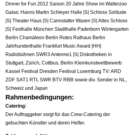
Dinner for Fun 2012 Saison 20 Jahre Show im Walterzoo
Eventausstattung
Corporate Events
Events & Marketing
Referenzen
Galas: Hanns Martin Schleyer Halle |S| Schloss Solitude
Technik
Exhibition Events
Eventmarketing
|S| Theater Haus |S| Cannstatter Wasen |S| Altes Schloss
Über uns
Catering
|S| Festhalle München Stadthalle Paderborn Wintergarten
Incentives
Promotion
Die Agentur
Berlin Chamäleon Berlin Rotes Rathaus Berlin
Dekoration
Public Events
Videoproduktion
Jahrhunderthalle Frankfurt Music Award |HH|
Wir über uns
Personal
Hochzeit
Radiobühnen SWR3 Antenne1 |S| Diskotheken in
Public Relations
Unser Team
Roboter
Stuttgart, Zürich, Cottbus, Berlin Kleinkunstwettbewerb
Kinder Events
Advertising
Konzeption
Kassel Festival Dresden Festival Luxemburg TV: ARD
Weihnachtsfeier
Internetmarketing
ZDF SAT1 RTL SWR BTV RBB sowie div. Sender in NL,
Standorte
Familienfeiern
Schweiz und Japan
LED Outdoor Werbung
Kontakt / Anfrage
Rahmenbedingungen:
DJ Booking
Plakatwerbung
Stellenangebote
Catering:
Der Auftraggeber sorgt für das Crew-Catering der
Richtungsweisend
gebuchten Künstler und deren Helfer.
Newsletter