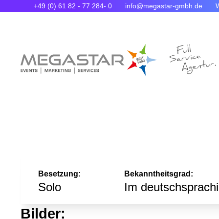
+49 (0) 61 82 - 77 284- 0
info@megastar-gmbh.de
Besetzung:
Bekanntheitsgrad:
Solo
Bilder: