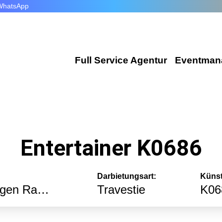
WhatsApp
Full Service Agentur
Eventman
Flexible Eventmanager
Wir plan
Locations
Corporat
Entertainer K0686
Eventausstattung
Exhibiti
Technik
Incentiv
Darbietungsart:
Künst
Catering
Im deutschsprachigen Raum
Travestie
K06
Public E
Dekoration
Hochzeit