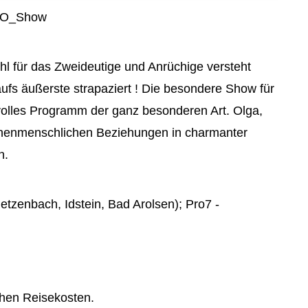
Internetmarketing
vents
Stellenangebote
LED Outdoor Werbung
tsfeier
Richtungsweisend
Plakatwerbung
feiern
Newsletter
hl für das Zweideutige und Anrüchige versteht
ufs äußerste strapaziert ! Die besondere Show für
ing
AGB
 volles Programm der ganz besonderen Art. Olga,
wischenmenschlichen Beziehungen in charmanter
n.
tzenbach, Idstein, Bad Arolsen); Pro7 -
tehen Reisekosten.