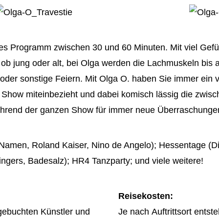
Personal
Kinder E
Roboter
Weihnach
Familien
mes Programm zwischen 30 und 60 Minuten. Mit viel Gefü
ob jung oder alt, bei Olga werden die Lachmuskeln bis a
DJ Book
- oder sonstige Feiern. Mit Olga O. haben Sie immer ein
n die Show miteinbezieht und dabei komisch lässig die z
 während der ganzen Show für immer neue Überraschunge
amen, Roland Kaiser, Nino de Angelo); Hessentage (Die
ingers, Badesalz); HR4 Tanzparty; und viele weitere!
Reisekosten:
 gebuchten Künstler und
Je nach Auftrittsort ents