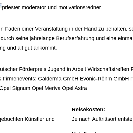
Personal
Kinder E
Roboter
Weihnach
Familien
ten Faden einer Veranstaltung in der Hand zu behalten, 
s durch seine jahrelange Berufserfahrung und eine ein
DJ Book
jung und alt gut ankommt.
tscher Förderpreis Jugend in Arbeit Wirtschaftstreffe
ents Firmenevents: Galderma GmbH Evonic-Röhm GmbH 
pel Signum Opel Meriva Opel Astra
Reisekosten:
 gebuchten Künstler und
Je nach Auftrittsort ents