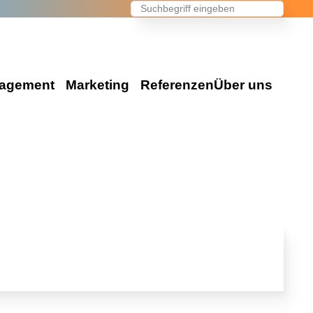
agement
Marketing
Referenzen
Über uns
Events & Marketing
en Ihr Event
Die Agentur
Eventmarketing
e Events
Wir über uns
Promotion
on Events
Unser Team
Videoproduktion
es
Konzeption
Jetzt direkt anfragen!
Public Relations
vents
Standorte
Advertising
Kontakt / Anfrage