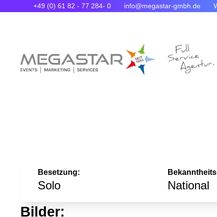
+49 (0) 61 82 - 77 284- 0
info@megastar-gmbh.de
Besetzung:
Bekanntheits
Solo
National
Bilder: