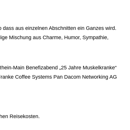
Internetmarketing
vents
Stellenangebote
LED Outdoor Werbung
tsfeier
Richtungsweisend
Plakatwerbung
feiern
Newsletter
so dass aus einzelnen Abschnitten ein Ganzes wird.
malige Mischung aus Charme, Humor, Sympathie,
ing
AGB
n Rhein-Main Benefizabend „25 Jahre Muskelkranke“
Franke Coffee Systems Pan Dacom Networking AG
tehen Reisekosten.