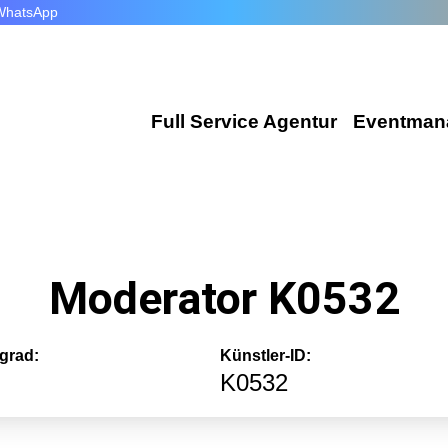
WhatsApp
Full Service Agentur
Eventman
Flexible Eventmanager
Wir plan
Locations
Corporat
Moderator K0532
Eventausstattung
Exhibiti
Technik
Incentiv
grad:
Künstler-ID:
Catering
K0532
Public E
Dekoration
Hochzeit