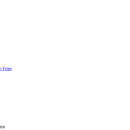
e Feier
ten