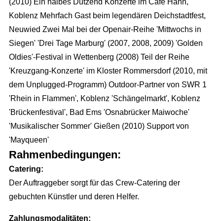
(2010) Ein halbes Dutzend Konzerte im Café Hahn,
Eventausstattung
Corporate Events
Events & Marketing
Referenzen
Koblenz Mehrfach Gast beim legendären Deichstadtfest,
Technik
Exhibition Events
Neuwied Zwei Mal bei der Openair-Reihe 'Mittwochs in
Eventmarketing
Über uns
Catering
Siegen' 'Drei Tage Marburg' (2007, 2008, 2009) 'Golden
Incentives
Promotion
Die Agentur
Oldies'-Festival in Wettenberg (2008) Teil der Reihe
Dekoration
Public Events
Videoproduktion
'Kreuzgang-Konzerte' im Kloster Rommersdorf (2010, mit
Wir über uns
Personal
Hochzeit
dem Unplugged-Programm) Outdoor-Partner von SWR 1
Public Relations
Unser Team
'Rhein in Flammen', Koblenz 'Schängelmarkt', Koblenz
Roboter
Kinder Events
Advertising
'Brückenfestival', Bad Ems 'Osnabrücker Maiwoche'
Konzeption
Weihnachtsfeier
Internetmarketing
'Musikalischer Sommer' Gießen (2010) Support von
Standorte
'Mayqueen'
Familienfeiern
LED Outdoor Werbung
Kontakt / Anfrage
Rahmenbedingungen:
DJ Booking
Plakatwerbung
Catering:
Stellenangebote
Der Auftraggeber sorgt für das Crew-Catering der
Richtungsweisend
gebuchten Künstler und deren Helfer.
Newsletter
Zahlungsmodalitäten: