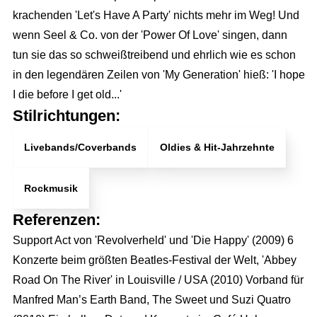
krachenden 'Let's Have A Party' nichts mehr im Weg! Und
wenn Seel & Co. von der 'Power Of Love' singen, dann
tun sie das so schweißtreibend und ehrlich wie es schon
in den legendären Zeilen von 'My Generation' hieß: 'I hope
I die before I get old...'
Stilrichtungen:
Livebands/Coverbands
Oldies & Hit-Jahrzehnte
Rockmusik
Referenzen:
Full Service Agentur
Support Act von 'Revolverheld' und 'Die Happy' (2009) 6
Konzerte beim größten Beatles-Festival der Welt, 'Abbey
Flexible Eventmanager
Eventmanagement
Road On The River' in Louisville / USA (2010) Vorband für
Locations
Manfred Man’s Earth Band, The Sweet und Suzi Quatro
Wir planen Ihr Event
Marketing