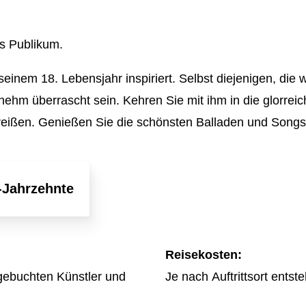
Personal
Kinder E
Roboter
Weihnach
ns Publikum.
Familien
 seinem 18. Lebensjahr inspiriert. Selbst diejenigen, di
DJ Book
ehm überrascht sein. Kehren Sie mit ihm in die glorreic
reißen. Genießen Sie die schönsten Balladen und Songs
-Jahrzehnte
Reisekosten:
 gebuchten Künstler und
Je nach Auftrittsort ents