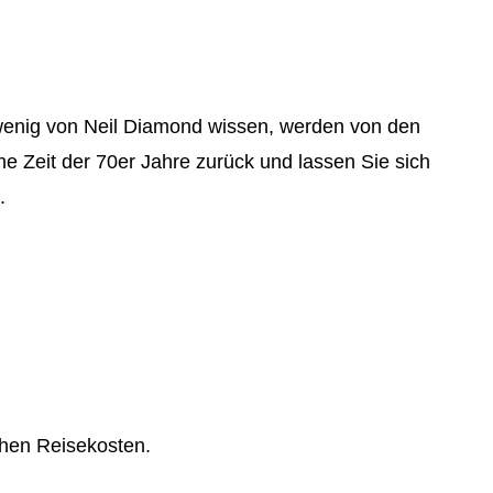
Internetmarketing
vents
Stellenangebote
LED Outdoor Werbung
tsfeier
Richtungsweisend
Plakatwerbung
feiern
Newsletter
e wenig von Neil Diamond wissen, werden von den
ing
AGB
he Zeit der 70er Jahre zurück und lassen Sie sich
.
tehen Reisekosten.