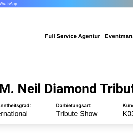
WhatsApp
Full Service Agentur
Eventman
Flexible Eventmanager
Wir plan
Locations
Corporat
M. Neil Diamond Trib
Eventausstattung
Exhibiti
Technik
Incentiv
nntheitsgrad:
Darbietungsart:
Küns
Catering
ernational
Tribute Show
K0
Public E
Dekoration
Hochzeit