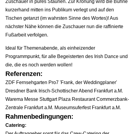
Zuschauer in pures Staunen. Zur Krönung wird die Bühne
Locations
Wir planen Ihr Event
Marketing
kurzerhand mitten ins Publikum verlegt und auf den
Eventausstattung
Corporate Events
Tischen getanzt (im wahrsten Sinne des Wortes)! Aus
Events & Marketing
Referenzen
Technik
nächster Nähe können die Zuschauer nun die raffinierte
Exhibition Events
Eventmarketing
Über uns
Fußarbeit verfolgen.
Catering
Incentives
Promotion
Die Agentur
Ideal für Themenabende, als einheizender
Dekoration
Public Events
Videoproduktion
Programmpunkt, für alle Begeisterten des Irish Dance und
Wir über uns
Personal
Hochzeit
Public Relations
die, die es noch werden wollen!
Unser Team
Roboter
Referenzen:
Kinder Events
Advertising
Konzeption
ZDF Fernsehgarten Pro7 'Frank, der Weddingplaner'
Weihnachtsfeier
Internetmarketing
Dresdner Bank Irisch-Schottischer Abend Frankfurt a.M.
Standorte
Familienfeiern
LED Outdoor Werbung
Warema Messe Stuttgart Plaza Restaurant Commerzbank-
Kontakt / Anfrage
Zentrale Frankfurt a.M. Museumsuferfest Frankfurt a.M.
DJ Booking
Plakatwerbung
Stellenangebote
Rahmenbedingungen:
Catering:
Richtungsweisend
Der Auftraggeber sorgt für das Crew-Catering der