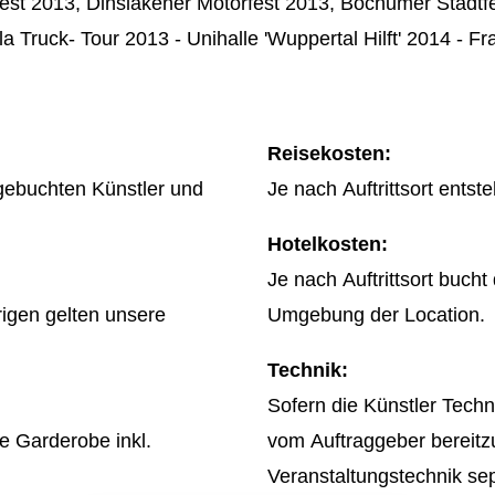
t 2013, Dinslakener Motorfest 2013, Bochumer Stadtfes
a Truck- Tour 2013 - Unihalle 'Wuppertal Hilft' 2014 - 
Reisekosten:
 gebuchten Künstler und
Je nach Auftrittsort ents
Hotelkosten:
Je nach Auftrittsort buch
rigen gelten unsere
Umgebung der Location.
Technik:
Sofern die Künstler Techni
re Garderobe inkl.
vom Auftraggeber bereitzu
Veranstaltungstechnik sep