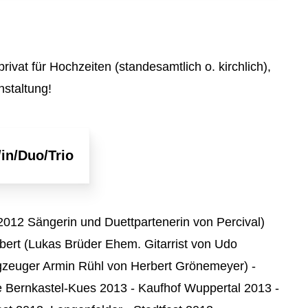
Internetmarketing
vents
Stellenangebote
LED Outdoor Werbung
tsfeier
Richtungsweisend
Plakatwerbung
feiern
Newsletter
rivat für Hochzeiten (standesamtlich o. kirchlich),
nstaltung!
ing
AGB
in/Duo/Trio
 2012 Sängerin und Duettpartenerin von Percival)
bert (Lukas Brüder Ehem. Gitarrist von Udo
lagzeuger Armin Rühl von Herbert Grönemeyer) -
Bernkastel-Kues 2013 - Kaufhof Wuppertal 2013 -