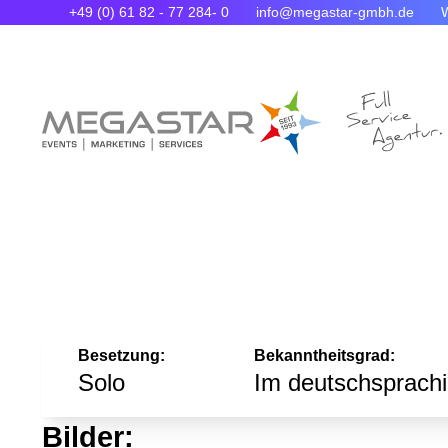
+49 (0) 61 82 - 77 284- 0
info@megastar-gmbh.de
Besetzung:
Bekanntheitsgrad:
Solo
Bilder: