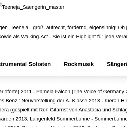
Personal
Kinder E
Roboter
Weihnach
Familien
gen. Teeneja - groß, aufrecht, fordernd, eigensinnig! Ob p
wie als Walking-Act - Sie ist ein Highlight für jede Vera
DJ Book
strumental Solisten
Rockmusik
Sänger/
 Carloforte) 2011 - Pamela Falcon (The Voice of Germany
 Benz : Neuvorstellung der A- Klasse 2013 - Kieran Hil
dera (gespielt mit Ron Gitarrist von Anastacia und Sch
 Akarden 2013, Langenfeld Sommerbühne - Sommerbühne 