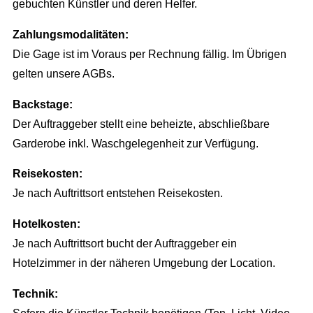
Locations
gebuchten Künstler und deren Helfer.
Wir planen Ihr Event
Marketing
Eventausstattung
Corporate Events
Zahlungsmodalitäten:
Events & Marketing
Referenzen
Technik
Die Gage ist im Voraus per Rechnung fällig. Im Übrigen
Exhibition Events
Eventmarketing
Über uns
gelten unsere AGBs.
Catering
Incentives
Promotion
Die Agentur
Backstage:
Dekoration
Public Events
Videoproduktion
Der Auftraggeber stellt eine beheizte, abschließbare
Wir über uns
Personal
Hochzeit
Public Relations
Garderobe inkl. Waschgelegenheit zur Verfügung.
Unser Team
Roboter
Kinder Events
Advertising
Reisekosten:
Konzeption
Weihnachtsfeier
Je nach Auftrittsort entstehen Reisekosten.
Internetmarketing
Standorte
Familienfeiern
LED Outdoor Werbung
Hotelkosten:
Kontakt / Anfrage
Je nach Auftrittsort bucht der Auftraggeber ein
DJ Booking
Plakatwerbung
Stellenangebote
Hotelzimmer in der näheren Umgebung der Location.
Richtungsweisend
Technik: