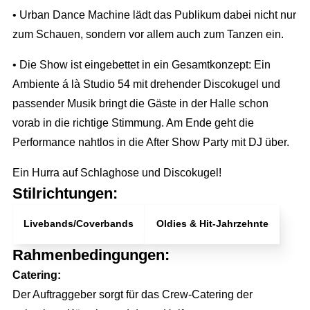
• Urban Dance Machine lädt das Publikum dabei nicht nur
zum Schauen, sondern vor allem auch zum Tanzen ein.
• Die Show ist eingebettet in ein Gesamtkonzept: Ein
Ambiente á là Studio 54 mit drehender Discokugel und
passender Musik bringt die Gäste in der Halle schon
vorab in die richtige Stimmung. Am Ende geht die
Performance nahtlos in die After Show Party mit DJ über.
Ein Hurra auf Schlaghose und Discokugel!
Stilrichtungen:
Livebands/Coverbands
Oldies & Hit-Jahrzehnte
Rahmenbedingungen:
Full Service Agentur
Catering:
Flexible Eventmanager
Eventmanagement
Der Auftraggeber sorgt für das Crew-Catering der