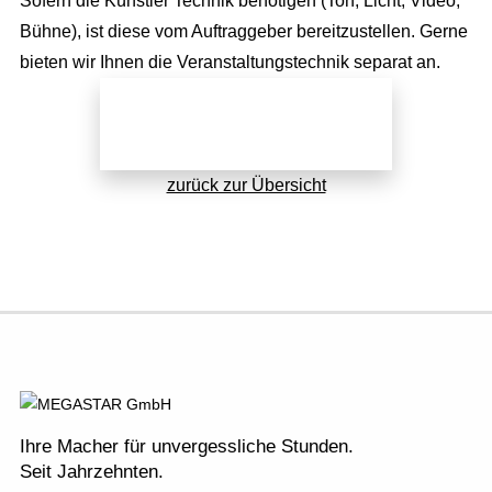
Newsletter
Sofern die Künstler Technik benötigen (Ton, Licht, Video,
Bühne), ist diese vom Auftraggeber bereitzustellen. Gerne
AGB
bieten wir Ihnen die Veranstaltungstechnik separat an.
Jetzt direkt anfragen!
zurück zur Übersicht
Ihre Macher für unvergessliche Stunden.
Seit Jahrzehnten.