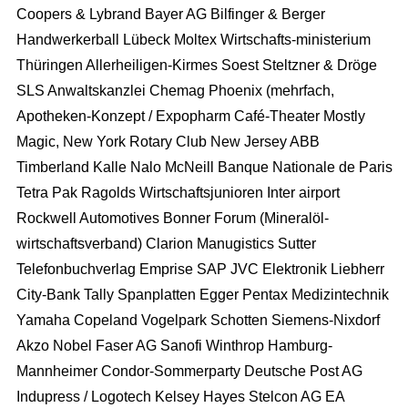
Coopers & Lybrand Bayer AG Bilfinger & Berger
Handwerkerball Lübeck Moltex Wirtschafts-ministerium
Full Service Agentur
Thüringen Allerheiligen-Kirmes Soest Steltzner & Dröge
SLS Anwaltskanzlei Chemag Phoenix (mehrfach,
Flexible Eventmanager
Eventmanagement
Apotheken-Konzept / Expopharm Café-Theater Mostly
Locations
Wir planen Ihr Event
Marketing
Magic, New York Rotary Club New Jersey ABB
Timberland Kalle Nalo McNeill Banque Nationale de Paris
Eventausstattung
Corporate Events
Events & Marketing
Referenzen
Tetra Pak Ragolds Wirtschaftsjunioren Inter airport
Technik
Exhibition Events
Eventmarketing
Rockwell Automotives Bonner Forum (Mineralöl-
Über uns
Catering
wirtschaftsverband) Clarion Manugistics Sutter
Incentives
Promotion
Die Agentur
Telefonbuchverlag Emprise SAP JVC Elektronik Liebherr
Dekoration
Public Events
Videoproduktion
City-Bank Tally Spanplatten Egger Pentax Medizintechnik
Wir über uns
Personal
Hochzeit
Public Relations
Yamaha Copeland Vogelpark Schotten Siemens-Nixdorf
Unser Team
Roboter
Akzo Nobel Faser AG Sanofi Winthrop Hamburg-
Kinder Events
Advertising
Konzeption
Mannheimer Condor-Sommerparty Deutsche Post AG
Weihnachtsfeier
Internetmarketing
Indupress / Logotech Kelsey Hayes Stelcon AG EA
Standorte