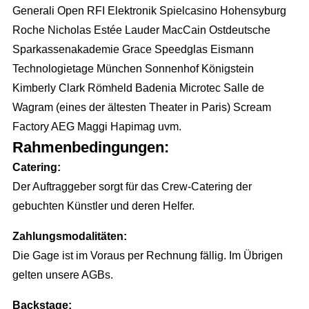
Familienfeiern
Generali Open RFI Elektronik Spielcasino Hohensyburg
LED Outdoor Werbung
Kontakt / Anfrage
Roche Nicholas Estée Lauder MacCain Ostdeutsche
DJ Booking
Plakatwerbung
Stellenangebote
Sparkassenakademie Grace Speedglas Eismann
Technologietage München Sonnenhof Königstein
Richtungsweisend
Kimberly Clark Römheld Badenia Microtec Salle de
Newsletter
Wagram (eines der ältesten Theater in Paris) Scream
AGB
Factory AEG Maggi Hapimag uvm.
Rahmenbedingungen:
Catering:
Der Auftraggeber sorgt für das Crew-Catering der
gebuchten Künstler und deren Helfer.
Zahlungsmodalitäten:
Die Gage ist im Voraus per Rechnung fällig. Im Übrigen
gelten unsere AGBs.
Backstage: