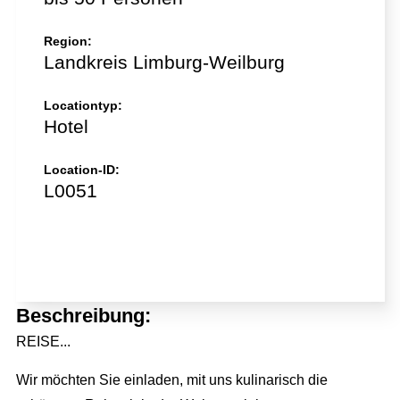
Region:
Landkreis Limburg-Weilburg
Locationtyp:
Hotel
Location-ID:
L0051
Jetzt direkt anfragen!
Beschreibung:
Full Service Agentur
REISE...
Flexible Eventmanager
Eventmanagement
Wir möchten Sie einladen, mit uns kulinarisch die