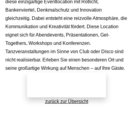
Full Service Agentur
diese einzigartige Eventlocation mit Rotlicht,
Bankenviertel, Denkmalschutz und Innovation
Flexible Eventmanager
Eventmanagement
gleichzeitig. Dabei entsteht eine reizvolle Atmosphäre, die
Locations
Kommunikation und Kreativität fördert. Diese Location
Wir planen Ihr Event
Marketing
eignet sich für Abendevents, Präsentationen, Get-
Eventausstattung
Corporate Events
Events & Marketing
Referenzen
Togethers, Workshops und Konferenzen.
Technik
Exhibition Events
Tanzveranstaltungen im Sinne von Club oder Disco sind
Eventmarketing
Über uns
Catering
nicht realisierbar. Erleben Sie einen besonderen Ort und
Incentives
Promotion
Die Agentur
seine großartige Wirkung auf Menschen – auf Ihre Gäste.
Dekoration
Public Events
Videoproduktion
Wir über uns
Personal
Jetzt direkt anfragen!
Hochzeit
Public Relations
Unser Team
Roboter
Kinder Events
Advertising
zurück zur Übersicht
Konzeption
Weihnachtsfeier
Internetmarketing
Standorte
Familienfeiern
LED Outdoor Werbung
Kontakt / Anfrage
DJ Booking
Plakatwerbung