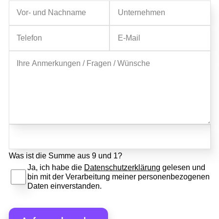
Full Service Agentur
Was ist die Summe aus 9 und 1?
Ja, ich habe die
Datenschutzerklärung
gelesen und
Flexible Eventmanager
Eventmanagement
bin mit der Verarbeitung meiner personenbezogenen
Daten einverstanden.
Locations
Wir planen Ihr Event
Marketing
Eventausstattung
Corporate Events
Events & Marketing
Referenzen