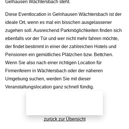
Über uns
Gelhausen Wächtersbach steht.
Catering
Incentives
Promotion
Die Agentur
Diese Eventlocation in Gelnhausen Wächtersbach ist der
Dekoration
Public Events
Videoproduktion
ideale Ort, wenn es mal ein bisschen ausgelassener
Wir über uns
Personal
Hochzeit
Public Relations
zugehen soll. Ausreichend Parkmöglichkeiten finden sich
Unser Team
Roboter
ebenfalls vor der Tür und wer nicht mehr fahren möchte,
Kinder Events
Advertising
Konzeption
der findet bestimmt in einer der zahlreichen Hotels und
Weihnachtsfeier
Internetmarketing
Pensionen ein gemütliches Plätzchen bzw. Bettchen.
Standorte
Familienfeiern
LED Outdoor Werbung
Wenn Sie also nach einer richtigen Location für
Kontakt / Anfrage
Firmenfeiern in Wächtersbach oder der näheren
DJ Booking
Plakatwerbung
Stellenangebote
Umgebung suchen, werden Sie mit dieser
Veranstaltungslocation ganz schnell fündig.
Richtungsweisend
Newsletter
Jetzt direkt anfragen!
AGB
zurück zur Übersicht