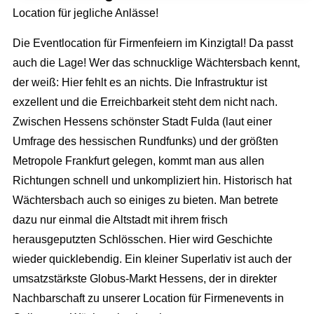
Location für jegliche Anlässe!
Die Eventlocation für Firmenfeiern im Kinzigtal! Da passt
auch die Lage! Wer das schnucklige Wächtersbach kennt,
der weiß: Hier fehlt es an nichts. Die Infrastruktur ist
exzellent und die Erreichbarkeit steht dem nicht nach.
Zwischen Hessens schönster Stadt Fulda (laut einer
Umfrage des hessischen Rundfunks) und der größten
Metropole Frankfurt gelegen, kommt man aus allen
Richtungen schnell und unkompliziert hin. Historisch hat
Full Service Agentur
Wächtersbach auch so einiges zu bieten. Man betrete
Flexible Eventmanager
Eventmanagement
dazu nur einmal die Altstadt mit ihrem frisch
herausgeputzten Schlösschen. Hier wird Geschichte
Locations
Wir planen Ihr Event
Marketing
wieder quicklebendig. Ein kleiner Superlativ ist auch der
Eventausstattung
Corporate Events
umsatzstärkste Globus-Markt Hessens, der in direkter
Events & Marketing
Referenzen
Technik
Nachbarschaft zu unserer Location für Firmenevents in
Exhibition Events
Eventmarketing