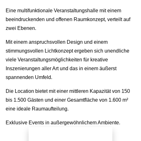
Eine multifunktionale Veranstaltungshalle mit einem
beeindruckenden und offenen Raumkonzept, verteilt auf
Full Service Agentur
zwei Ebenen.
Flexible Eventmanager
Eventmanagement
Mit einem anspruchsvollen Design und einem
stimmungsvollen Lichtkonzept ergeben sich unendliche
Locations
Wir planen Ihr Event
Marketing
viele Veranstaltungsmöglichkeiten für kreative
Eventausstattung
Corporate Events
Inszenierungen aller Art und das in einem äußerst
Events & Marketing
Referenzen
Technik
spannenden Umfeld.
Exhibition Events
Eventmarketing
Über uns
Catering
Incentives
Die Location bietet mit einer mittleren Kapazität von 150
Promotion
Die Agentur
bis 1.500 Gästen und einer Gesamtfläche von 1.600 m²
Dekoration
Public Events
Videoproduktion
eine ideale Raumaufteilung.
Wir über uns
Personal
Hochzeit
Public Relations
Unser Team
Exklusive Events in außergewöhnlichem Ambiente.
Roboter
Kinder Events
Advertising
Konzeption
Weihnachtsfeier
Jetzt direkt anfragen!