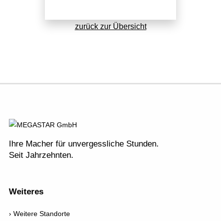
Internetmarketing
Standorte
Familienfeiern
LED Outdoor Werbung
Kontakt / Anfrage
zurück zur Übersicht
DJ Booking
Plakatwerbung
Stellenangebote
Richtungsweisend
Newsletter
AGB
Ihre Macher für unvergessliche Stunden.
Seit Jahrzehnten.
Weiteres
Weitere Standorte