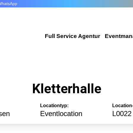
WhatsApp
Full Service Agentur
Eventman
Flexible Eventmanager
Wir plan
Locations
Corporat
Kletterhalle
Eventausstattung
Exhibiti
Technik
Incentiv
Locationtyp:
Location-
Catering
sen
Eventlocation
L0022
Public E
Dekoration
Hochzeit