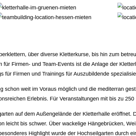
Personal
Kinder E
Roboter
Weihnach
Familien
DJ Book
rklettern, über diverse Kletterkurse, bis hin zum betre
m für Firmen- und Team-Events ist die Anlage der Klett
s für Firmen und Trainings für Auszubildende spezialisie
ng schon weit im Voraus möglich und die mediterran ges
nsreichen Erlebnis. Für Veranstaltungen mit bis zu 250 P
rten auf dem Außengelände der Kletterhalle eröffnet. 
on leicht bis schwer. Über wackelige Hängebrücken, Wein
s besonderes Highlight wurde der Hochseilgarten durch 