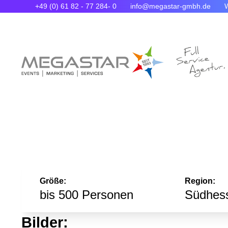
+49 (0) 61 82 - 77 284- 0
info@megastar-gmbh.de
Größe:
Region:
bis 500 Personen
Südhes
Bilder: