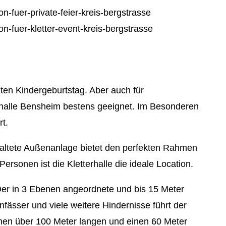
Internetmarketing
vents
Stellenangebote
LED Outdoor Werbung
tsfeier
Richtungsweisend
Plakatwerbung
feiern
Newsletter
ing
AGB
uten Kindergeburtstag. Aber auch für
erhalle Bensheim bestens geeignet. Im Besonderen
rt.
taltete Außenanlage bietet den perfekten Rahmen
ersonen ist die Kletterhalle die ideale Location.
Der in 3 Ebenen angeordnete und bis 15 Meter
fässer und viele weitere Hindernisse führt der
einen über 100 Meter langen und einen 60 Meter