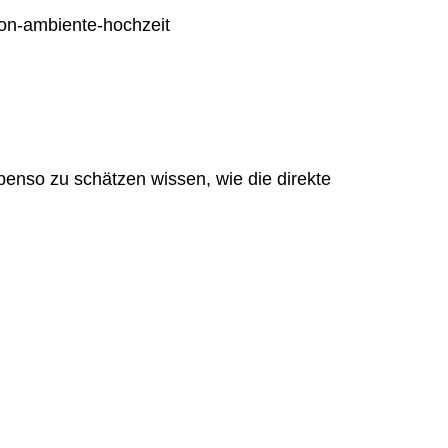
Internetmarketing
vents
Stellenangebote
LED Outdoor Werbung
tsfeier
Richtungsweisend
Plakatwerbung
feiern
Newsletter
ing
AGB
benso zu schätzen wissen, wie die direkte