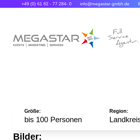
+49 (0) 61 82 - 77 284- 0
info@megastar-gmbh.de
Größe:
Region:
bis 100 Personen
Landkrei
Bilder: