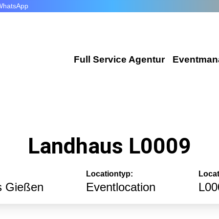
WhatsApp
Full Service Agentur
Eventman
Flexible Eventmanager
Wir plan
Locations
Corporat
Landhaus L0009
Eventausstattung
Exhibiti
Technik
Incentiv
Locationtyp:
Locat
Catering
s Gießen
Eventlocation
L00
Public E
Dekoration
Hochzeit