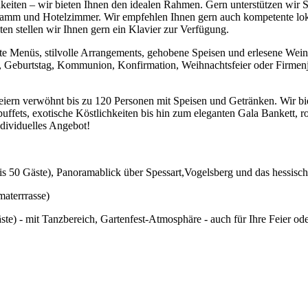
keiten – wir bieten Ihnen den idealen Rahmen. Gern unterstützen wir Si
amm und Hotelzimmer. Wir empfehlen Ihnen gern auch kompetente lo
n stellen wir Ihnen gern ein Klavier zur Verfügung.
e Menüs, stilvolle Arrangements, gehobene Speisen und erlesene Weine
 Geburtstag, Kommunion, Konfirmation, Weihnachtsfeier oder Firmenju
feiern verwöhnt bis zu 120 Personen mit Speisen und Getränken. Wir bi
ybuffets, exotische Köstlichkeiten bis hin zum eleganten Gala Bankett
ndividuelles Angebot!
is 50 Gäste), Panoramablick über Spessart,Vogelsberg und das hessisch
materrrasse)
) - mit Tanzbereich, Gartenfest-Atmosphäre - auch für Ihre Feier ode