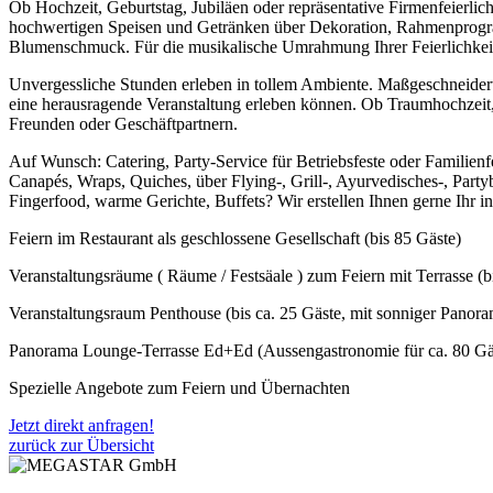
Ob Hochzeit, Geburtstag, Jubiläen oder repräsentative Firmenfeierlich
hochwertigen Speisen und Getränken über Dekoration, Rahmenprogr
Blumenschmuck. Für die musikalische Umrahmung Ihrer Feierlichkeite
Unvergessliche Stunden erleben in tollem Ambiente. Maßgeschneidert
eine herausragende Veranstaltung erleben können. Ob Traumhochzeit,
Freunden oder Geschäftpartnern.
Auf Wunsch: Catering, Party-Service für Betriebsfeste oder Familien
Canapés, Wraps, Quiches, über Flying-, Grill-, Ayurvedisches-, Part
Fingerfood, warme Gerichte, Buffets? Wir erstellen Ihnen gerne Ihr i
Feiern im Restaurant als geschlossene Gesellschaft (bis 85 Gäste)
Veranstaltungsräume ( Räume / Festsäale ) zum Feiern mit Terrasse (b
Veranstaltungsraum Penthouse (bis ca. 25 Gäste, mit sonniger Panora
Panorama Lounge-Terrasse Ed+Ed (Aussengastronomie für ca. 80 Gäste
Spezielle Angebote zum Feiern und Übernachten
Jetzt direkt anfragen!
zurück zur Übersicht