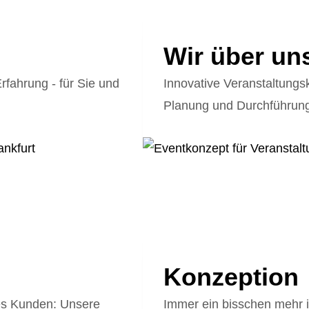
Personal
Kinder E
Roboter
Weihnach
Wir über un
Familien
fahrung - für Sie und
Innovative Veranstaltungs
DJ Book
Planung und Durchführung 
Konzeption
es Kunden: Unsere
Immer ein bisschen mehr i