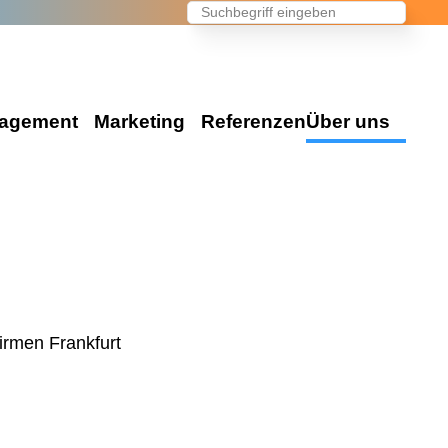
agement
Marketing
Referenzen
Über uns
Events & Marketing
en Ihr Event
Die Agentur
Eventmarketing
e Events
Wir über uns
Promotion
on Events
Unser Team
Videoproduktion
es
Konzeption
Public Relations
vents
Standorte
Advertising
Kontakt / Anfrage