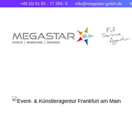
+49 (0) 61 82 - 77 284- 0
info@megastar-gmbh.de