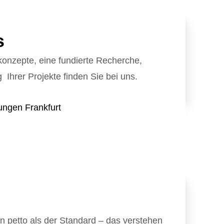
Internetmarketing
vents
Stellenangebote
LED Outdoor Werbung
tsfeier
Richtungsweisend
s
Plakatwerbung
feiern
Newsletter
konzepte, eine fundierte Recherche,
ing
AGB
Ihrer Projekte finden Sie bei uns.
n petto als der Standard – das verstehen