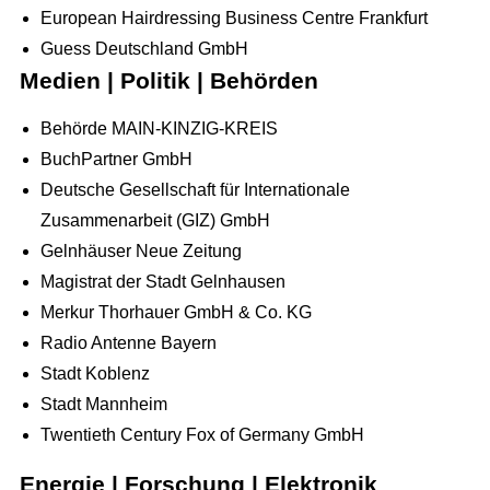
European Hairdressing Business Centre Frankfurt
Guess Deutschland GmbH
Medien | Politik | Behörden
Behörde MAIN-KINZIG-KREIS
BuchPartner GmbH
Deutsche Gesellschaft für Internationale
Zusammenarbeit (GIZ) GmbH
Full Service Agentur
Gelnhäuser Neue Zeitung
Flexible Eventmanager
Eventmanagement
Magistrat der Stadt Gelnhausen
Merkur Thorhauer GmbH & Co. KG
Locations
Wir planen Ihr Event
Marketing
Radio Antenne Bayern
Eventausstattung
Corporate Events
Events & Marketing
Referenzen
Stadt Koblenz
Technik
Stadt Mannheim
Exhibition Events
Eventmarketing
Über uns
Twentieth Century Fox of Germany GmbH
Catering
Incentives
Promotion
Die Agentur
Dekoration
Energie | Forschung | Elektronik