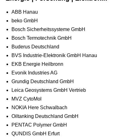
Public Events
Videoproduktion
Wir über uns
Personal
Hochzeit
ABB Hanau
Public Relations
Unser Team
beko GmbH
Roboter
Kinder Events
Advertising
Bosch Sicherheitssysteme GmbH
Konzeption
Weihnachtsfeier
Internetmarketing
Bosch Termotechnik GmbH
Standorte
Familienfeiern
Buderus Deutschland
LED Outdoor Werbung
Kontakt / Anfrage
BVS Industrie-Elektronik GmbH Hanau
DJ Booking
Plakatwerbung
EKB Energie Heilbronn
Stellenangebote
Evonik Industries AG
Richtungsweisend
Grundig Deutschland GmbH
Newsletter
Leica Geosystems GmbH Vertrieb
MVZ CytoMol
AGB
NOKIA Here Schwalbach
Oiltanking Deutschland GmbH
PENTAC Polymer GmbH
QUNDIS GmbH Erfurt