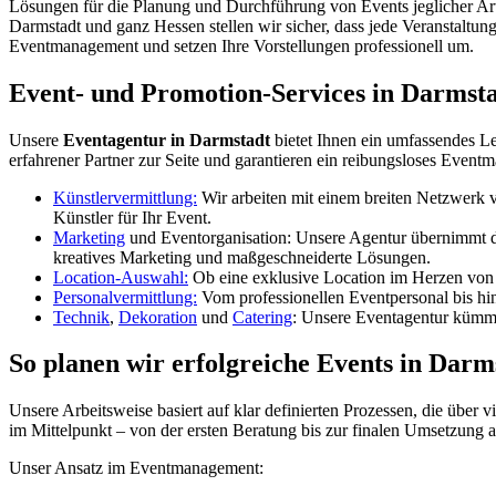
Lösungen für die Planung und Durchführung von Events jeglicher Ar
Darmstadt
und ganz
Hessen
stellen wir sicher, dass jede Veranstalt
Eventmanagement und setzen Ihre Vorstellungen professionell um.
Event- und Promotion-Services in Darmst
Unsere
Eventagentur in
Darmstadt
bietet Ihnen ein umfassendes Le
erfahrener Partner zur Seite und garantieren ein reibungsloses Even
Künstlervermittlung:
Wir arbeiten mit einem breiten Netzwerk
Künstler für Ihr Event.
Marketing
und Eventorganisation: Unsere Agentur übernimmt die
kreatives Marketing und maßgeschneiderte Lösungen.
Location-Auswahl:
Ob eine exklusive Location im Herzen vo
Personalvermittlung:
Vom professionellen Eventpersonal bis hin
Technik
,
Dekoration
und
Catering
: Unsere Eventagentur kümmer
So planen wir erfolgreiche Events in Darm
Unsere Arbeitsweise basiert auf klar definierten Prozessen, die über
im Mittelpunkt – von der ersten Beratung bis zur finalen Umsetzung am
Unser Ansatz im Eventmanagement: