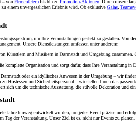
t – von
Firmenfeiern
bis hin zu
Promotion-Aktionen
. Durch unsere lan
ung zu einem unvergesslichen Erlebnis wird. Ob exklusive
Galas
,
Teamev
adt
istungsspektrum, um Ihre Veranstaltungen perfekt zu gestalten. Von der
tmanagement. Unsere Dienstleistungen umfassen unter anderem:
 von Künstlern und Musikern in
Darmstadt
und Umgebung zusammen. Ob
 komplette Organisation und sorgt dafür, dass Ihre Veranstaltung in
D
n
Darmstadt
oder ein idyllisches Anwesen in der Umgebung – wir finden
 zu Hostessen und Sicherheitspersonal – wir stellen Ihnen das passend
t sich um die technische Ausstattung, die stilvolle Dekoration und ein
stadt
 viele Jahre hinweg entwickelt wurden, um jedes Event präzise und erfo
 Tag der Veranstaltung. Unser Ziel ist es, nicht nur Events zu planen,