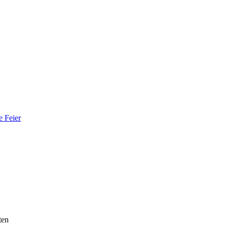
e Feier
ten