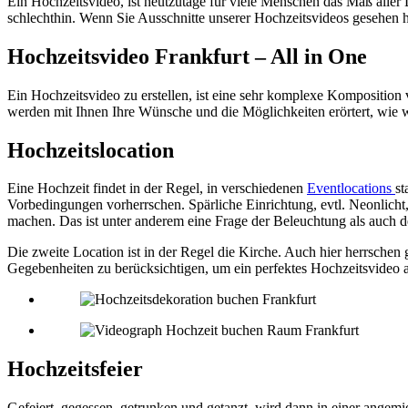
Ein Hochzeitsvideo, ist heutzutage für viele Menschen das Maß aller
schlechthin. Wenn Sie Ausschnitte unserer Hochzeitsvideos gesehen h
Hochzeitsvideo Frankfurt – All in One
Ein Hochzeitsvideo zu erstellen, ist eine sehr komplexe Kompositio
werden mit Ihnen Ihre Wünsche und die Möglichkeiten erörtert, wie wi
Hochzeitslocation
Eine Hochzeit findet in der Regel, in verschiedenen
Eventlocations
st
Vorbedingungen vorherrschen. Spärliche Einrichtung, evtl. Neonlicht
machen. Das ist unter anderem eine Frage der Beleuchtung als auch d
Die zweite Location ist in der Regel die Kirche. Auch hier herrsche
Gegebenheiten zu berücksichtigen, um ein perfektes Hochzeitsvideo 
Hochzeitsfeier
Gefeiert, gegessen, getrunken und getanzt, wird dann in einer angemi