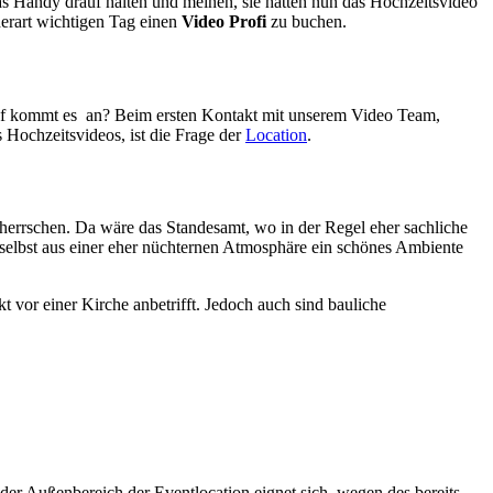
as Handy drauf halten und meinen, sie hätten nun das Hochzeitsvideo
derart wichtigen Tag einen
Video Profi
zu buchen.
rauf kommt es an? Beim ersten Kontakt mit unserem Video Team,
 Hochzeitsvideos, ist die Frage der
Location
.
 herrschen. Da wäre das Standesamt, wo in der Regel eher sachliche
 selbst aus einer eher nüchternen Atmosphäre ein schönes Ambiente
 vor einer Kirche anbetrifft. Jedoch auch sind bauliche
der Außenbereich der Eventlocation eignet sich, wegen des bereits