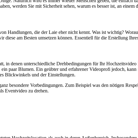
 Dinge. Natürlich wird es immer wieder Menschen geben, die einfach d
aben, werden Sie mit Sicherheit sehen, warum es besser ist, an einem 
n von Handlungen, die der Laie eher nicht kennt. Was ist wichtig? Wo
r diese am Besten umsetzen können. Essentiell für die Erstellung Ihres
att, in denen unterschiedliche Drehbedingungen für Ihr Hochzeitsvideo
, ein paar Blumen. Ein geübter und erfahrener Videoprofi jedoch, kann
es Blickwinkels und der Einstellungen.
n ganz besondere Vorbedingungen. Zum Beispiel was den nötigen Respekt
als Eventvideo zu drehen.
eteten Hochzeitslocation als auch in deren Außenbereich. Insbesondere 