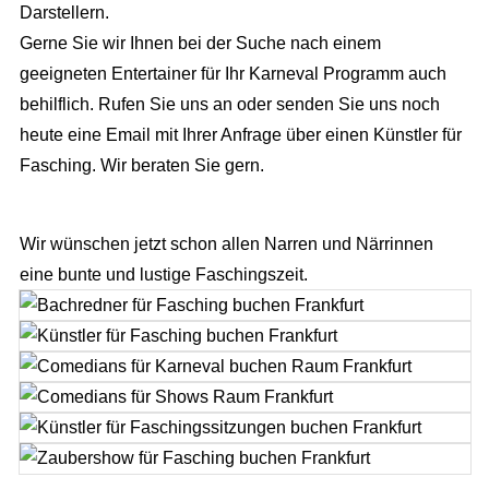
Darstellern.
Gerne Sie wir Ihnen bei der Suche nach einem
Full Service Agentur
geeigneten Entertainer für Ihr Karneval Programm auch
Flexible Eventmanager
Eventmanagement
behilflich. Rufen Sie uns an oder senden Sie uns noch
heute eine Email mit Ihrer Anfrage über einen Künstler für
Locations
Wir planen Ihr Event
Marketing
Fasching. Wir beraten Sie gern.
Eventausstattung
Corporate Events
Events & Marketing
Referenzen
Technik
Exhibition Events
Eventmarketing
Wir wünschen jetzt schon allen Narren und Närrinnen
Über uns
Catering
Incentives
eine bunte und lustige Faschingszeit.
Promotion
Die Agentur
Dekoration
Public Events
Videoproduktion
Wir über uns
Personal
Hochzeit
Public Relations
Unser Team
Roboter
Kinder Events
Advertising
Konzeption
Weihnachtsfeier
Internetmarketing
Standorte
Familienfeiern