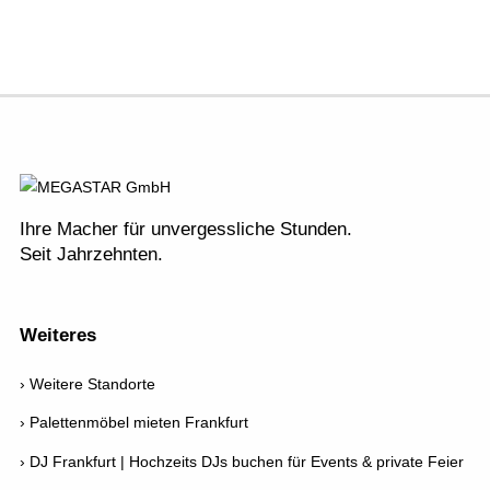
LED Outdoor Werbung
Kontakt / Anfrage
DJ Booking
Plakatwerbung
Stellenangebote
Richtungsweisend
Newsletter
AGB
Ihre Macher für unvergessliche Stunden.
Seit Jahrzehnten.
Weiteres
Weitere Standorte
Palettenmöbel mieten Frankfurt
DJ Frankfurt | Hochzeits DJs buchen für Events & private Feier