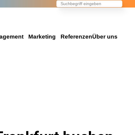
agement
Marketing
Referenzen
Über uns
Events & Marketing
en Ihr Event
Die Agentur
Eventmarketing
e Events
Wir über uns
Promotion
on Events
Unser Team
Videoproduktion
es
Konzeption
Public Relations
vents
Standorte
Advertising
Kontakt / Anfrage