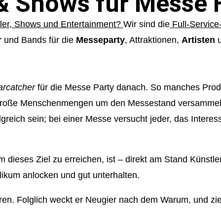
 & Shows für Messe 
Personal
Kinder E
Roboter
ler, Shows und Entertainment?
Wir sind die
Full-Service-
Weihnach
r
und Bands für die
Messeparty
, Attraktionen,
Artisten
u
Familien
DJ Book
arcatcher
für die Messe Party danach. So manches Prod
or große Menschenmengen um den Messestand versammel
reich sein; bei einer Messe versucht jeder, das Interes
ieses Ziel zu erreichen, ist – direkt am Stand Künstle
likum anlocken und gut unterhalten.
ören. Folglich weckt er Neugier nach dem Warum, und zie