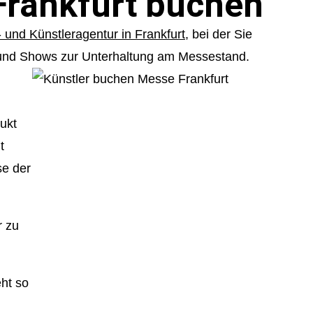
Frankfurt buchen
Internetmarketing
vents
Stellenangebote
 und Künstleragentur in Frankfurt,
bei der Sie
LED Outdoor Werbung
tsfeier
Richtungsweisend
nd Shows zur Unterhaltung am Messestand.
Plakatwerbung
feiern
Newsletter
ing
AGB
ukt
t
se der
r zu
ht so