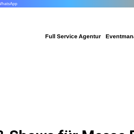
WhatsApp
Full Service Agentur
Eventman
Flexible Eventmanager
Wir plan
Locations
Corporat
Eventausstattung
Exhibiti
Technik
Incentiv
Catering
Public E
Dekoration
Hochzeit