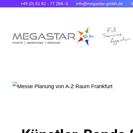
+49 (0) 61 82 - 77 284- 0
info@megastar-gmbh.de