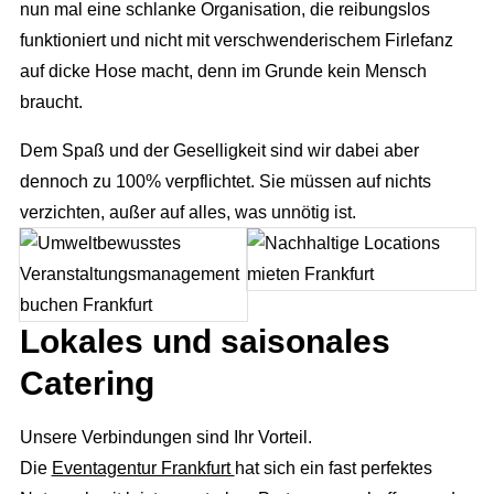
nun mal eine schlanke Organisation, die reibungslos
funktioniert und nicht mit verschwenderischem Firlefanz
auf dicke Hose macht, denn im Grunde kein Mensch
braucht.
Dem Spaß und der Geselligkeit sind wir dabei aber
dennoch zu 100% verpflichtet. Sie müssen auf nichts
verzichten, außer auf alles, was unnötig ist.
Lokales und saisonales
Full Service Agentur
Catering
Flexible Eventmanager
Eventmanagement
Unsere Verbindungen sind Ihr Vorteil.
Locations
Wir planen Ihr Event
Marketing
Die
Eventagentur Frankfurt
hat sich ein fast perfektes