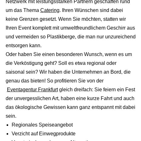
Eventausstattung
Netzwerk mit leistungsstarken Partnern geschaffen rund
Corporate Events
Events & Marketing
Referenzen
um das Thema
Catering
. Ihren Wünschen sind dabei
Technik
Exhibition Events
Eventmarketing
keine Grenzen gesetzt. Wenn Sie möchten, statten wir
Über uns
Catering
Incentives
Ihren Event komplett mit umweltfreundlichem Geschirr aus
Promotion
Die Agentur
und vermeiden so Plastikberge, die man nur unzureichend
Dekoration
Public Events
Videoproduktion
entsorgen kann.
Wir über uns
Personal
Hochzeit
Public Relations
Oder haben Sie einen besonderen Wunsch, wenn es um
Unser Team
Roboter
die Verköstigung geht? Soll es etwa regional oder
Kinder Events
Advertising
Konzeption
saisonal sein? Wir haben die Unternehmen an Bord, die
Weihnachtsfeier
Internetmarketing
genau das bieten! So profitieren Sie von der
Standorte
Familienfeiern
LED Outdoor Werbung
Eventagentur Frankfurt
gleich dreifach: Sie feiern ein Fest
Kontakt / Anfrage
der unvergesslichen Art, haben eine kurze Fahrt und auch
DJ Booking
Plakatwerbung
Stellenangebote
das ökologische Gewissen kann ganz entspannt mit dabei
sein.
Richtungsweisend
Regionales Speiseangebot
Newsletter
Verzicht auf Einwegprodukte