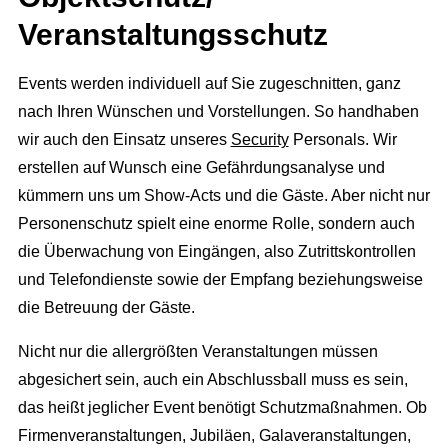
Flexible Eventmanager
Eventmanagement
Veranstaltungsschutz
Locations
Wir planen Ihr Event
Marketing
Events werden individuell auf Sie zugeschnitten, ganz
Eventausstattung
Corporate Events
Events & Marketing
Referenzen
nach Ihren Wünschen und Vorstellungen. So handhaben
Technik
Exhibition Events
wir auch den Einsatz unseres
Security
Personals. Wir
Eventmarketing
Über uns
Catering
erstellen auf Wunsch eine Gefährdungsanalyse und
Incentives
Promotion
Die Agentur
kümmern uns um Show-Acts und die Gäste. Aber nicht nur
Dekoration
Public Events
Videoproduktion
Personenschutz spielt eine enorme Rolle, sondern auch
Wir über uns
Personal
Hochzeit
die Überwachung von Eingängen, also Zutrittskontrollen
Public Relations
Unser Team
Roboter
und Telefondienste sowie der Empfang beziehungsweise
Kinder Events
Advertising
Konzeption
die Betreuung der Gäste.
Weihnachtsfeier
Internetmarketing
Standorte
Nicht nur die allergrößten Veranstaltungen müssen
Familienfeiern
LED Outdoor Werbung
abgesichert sein, auch ein Abschlussball muss es sein,
Kontakt / Anfrage
DJ Booking
Plakatwerbung
das heißt jeglicher Event benötigt Schutzmaßnahmen. Ob
Stellenangebote
Firmenveranstaltungen, Jubiläen, Galaveranstaltungen,