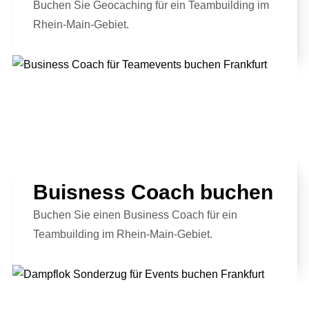
Buchen Sie Geocaching für ein Teambuilding im
Rhein-Main-Gebiet.
Full Service Agentur
Flexible Eventmanager
Eventmanagement
Buisness Coach buchen
Locations
Wir planen Ihr Event
Marketing
Eventausstattung
Buchen Sie einen Business Coach für ein
Corporate Events
Events & Marketing
Referenzen
Teambuilding im Rhein-Main-Gebiet.
Technik
Exhibition Events
Eventmarketing
Über uns
Catering
Incentives
Promotion
Die Agentur
Dekoration
Public Events
Videoproduktion