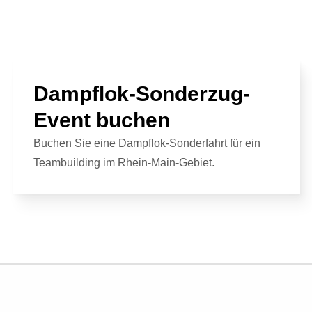
Wir über uns
Personal
Hochzeit
Public Relations
Unser Team
Roboter
Kinder Events
Advertising
Konzeption
Weihnachtsfeier
Internetmarketing
Standorte
Dampflok-Sonderzug-
Familienfeiern
LED Outdoor Werbung
Kontakt / Anfrage
Event buchen
DJ Booking
Plakatwerbung
Stellenangebote
Buchen Sie eine Dampflok-Sonderfahrt für ein
Richtungsweisend
Teambuilding im Rhein-Main-Gebiet.
Newsletter
AGB