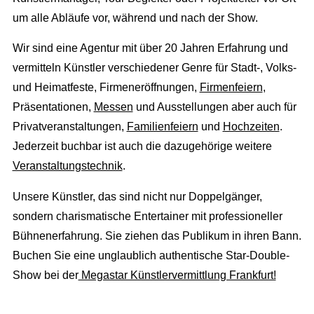
Kontakt / Anfrage
DJ Booking
Plakatwerbung
um alle Abläufe vor, während und nach der Show.
Stellenangebote
Wir sind eine Agentur mit über 20 Jahren Erfahrung und
Richtungsweisend
vermitteln Künstler verschiedener Genre für Stadt-, Volks-
Newsletter
und Heimatfeste, Firmeneröffnungen,
Firmenfeiern
,
AGB
Präsentationen,
Messen
und Ausstellungen aber auch für
Privatveranstaltungen,
Familienfeiern
und
Hochzeiten
.
Jederzeit buchbar ist auch die dazugehörige weitere
Veranstaltungstechnik
.
Unsere Künstler, das sind nicht nur Doppelgänger,
sondern charismatische Entertainer mit professioneller
Bühnenerfahrung. Sie ziehen das Publikum in ihren Bann.
Buchen Sie eine unglaublich authentische Star-Double-
Show bei der
Megastar Künstlervermittlung Frankfurt!