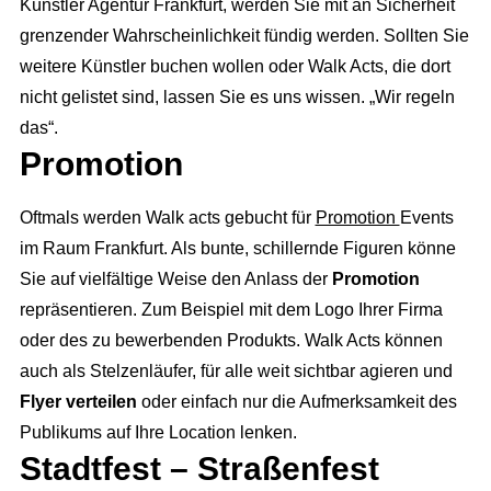
Corporate Events
Künstler Agentur Frankfurt, werden Sie mit an Sicherheit
Events & Marketing
Referenzen
Technik
grenzender Wahrscheinlichkeit fündig werden. Sollten Sie
Exhibition Events
Eventmarketing
Über uns
weitere Künstler buchen wollen oder Walk Acts, die dort
Catering
Incentives
Promotion
nicht gelistet sind, lassen Sie es uns wissen. „Wir regeln
Die Agentur
Dekoration
Public Events
das“.
Videoproduktion
Wir über uns
Promotion
Personal
Hochzeit
Public Relations
Unser Team
Roboter
Kinder Events
Advertising
Oftmals werden Walk acts gebucht für
Promotion
Events
Konzeption
im Raum Frankfurt. Als bunte, schillernde Figuren könne
Weihnachtsfeier
Internetmarketing
Standorte
Sie auf vielfältige Weise den Anlass der
Promotion
Familienfeiern
LED Outdoor Werbung
repräsentieren. Zum Beispiel mit dem Logo Ihrer Firma
Kontakt / Anfrage
DJ Booking
oder des zu bewerbenden Produkts. Walk Acts können
Plakatwerbung
Stellenangebote
auch als Stelzenläufer, für alle weit sichtbar agieren und
Richtungsweisend
Flyer verteilen
oder einfach nur die Aufmerksamkeit des
Publikums auf Ihre Location lenken.
Newsletter
Stadtfest – Straßenfest
AGB