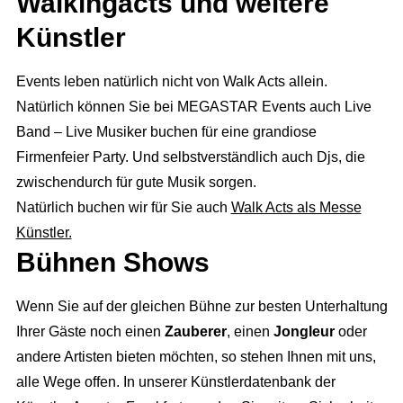
Walkingacts und weitere
Künstler
Events leben natürlich nicht von Walk Acts allein.
Natürlich können Sie bei MEGASTAR Events auch Live
Band – Live Musiker buchen für eine grandiose
Firmenfeier Party. Und selbstverständlich auch Djs, die
zwischendurch für gute Musik sorgen.
Natürlich buchen wir für Sie auch
Walk Acts als Messe
Künstler.
Bühnen Shows
Full Service Agentur
Wenn Sie auf der gleichen Bühne zur besten Unterhaltung
Flexible Eventmanager
Eventmanagement
Ihrer Gäste noch einen
Zauberer
, einen
Jongleur
oder
andere Artisten bieten möchten, so stehen Ihnen mit uns,
Locations
Wir planen Ihr Event
Marketing
alle Wege offen. In unserer Künstlerdatenbank der
Eventausstattung